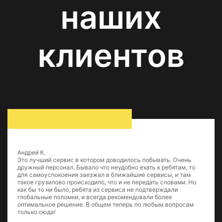
наших
клиентов
Андрей К.
Это лучший сервис в котором доводилось побывать. Очень
дружный персонал. Бывало что неудобно ехать к ребятам, то
для самоуспокоения заезжал в ближайшие сервисы, и там
такое грузилово происходило, что и не передать словами. Но
как бы то ни было, ребята из сервиса не подтверждали
глобальные поломки, и всегда рекомендовали более
оптимальное решение. В общем теперь по любым вопросам
только сюда!