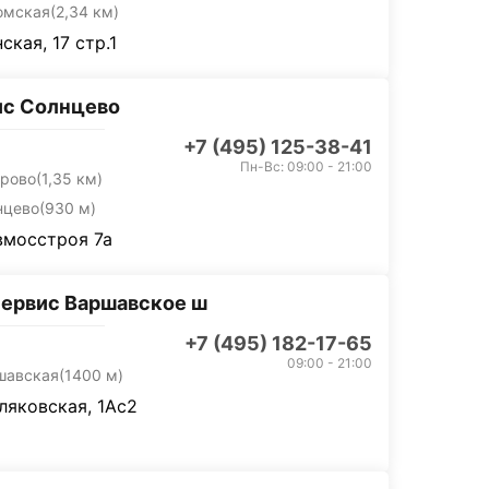
омская
(2,34 км)
ская, 17 стр.1
ис Солнцево
+7 (495) 125-38-41
Пн-Вс: 09:00 - 21:00
орово
(1,35 км)
нцево
(930 м)
вмосстроя 7а
ервис Варшавское ш
+7 (495) 182-17-65
09:00 - 21:00
шавская
(1400 м)
тляковская, 1Ас2