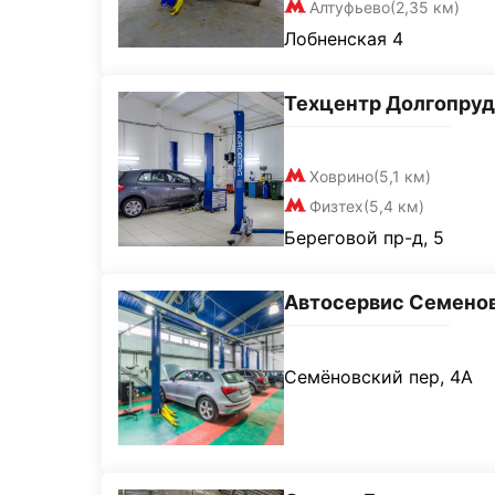
Алтуфьево
(2,35 км)
Лобненская 4
Техцентр Долгопру
Ховрино
(5,1 км)
Физтех
(5,4 км)
Береговой пр-д, 5
Автосервис Семено
Семёновский пер, 4А