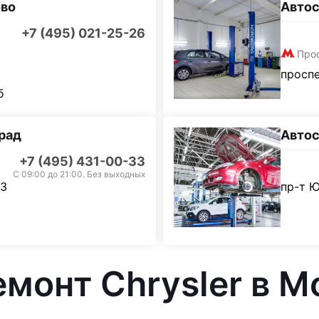
ово
Автос
+7 (495) 021-25-26
Про
проспе
б
рад
Автос
+7 (495) 431-00-33
С 09:00 до 21:00. Без выходных
 3
пр-т Ю
емонт Chrysler в М