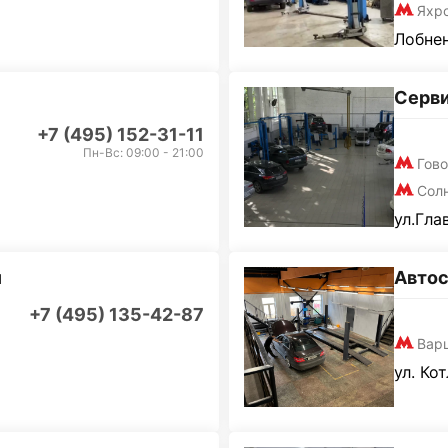
Яхр
Лобнен
Серв
+7 (495) 152-31-11
Пн-Вс: 09:00 - 21:00
Гов
Сол
ул.Гла
и
Автос
+7 (495) 135-42-87
Вар
ул. Ко