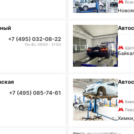
Ясе
Новояс
дный
Авто
+7 (495) 032-08-22
Пн-Вс: 09:00 - 21:00
Щел
Байкал
вская
Авто
+7 (495) 085-74-61
Хим
Лев
Химки,