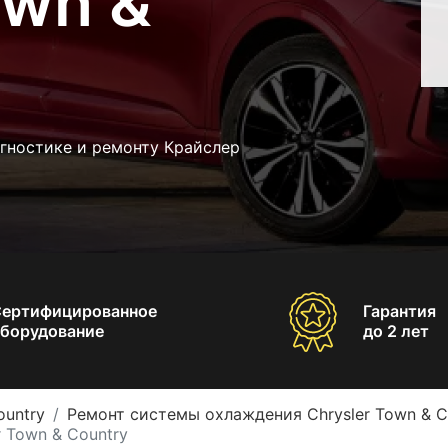
own &
гностике и ремонту Крайслер
Сертифицированное
Гарантия
борудование
до 2 лет
ountry
Ремонт системы охлаждения Chrysler Town & C
 Town & Country