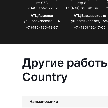
кт, 95Б
стр.8
+
+7 (499) 653-72-12
+7 (499) 288-05-36
АТЦ Раменки
АТЦ Варшавское ш
ул. Лобачевского, 114
ул. Котляковская, 1Ас
+7 (495) 135-42-87
+7 (495) 182-17-65
Другие работы
Country
Наименование