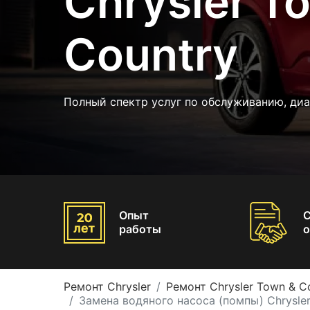
Chrysler T
Country
Полный спектр услуг по обслуживанию, диа
Опыт
работы
о
Ремонт Chrysler
Ремонт Chrysler Town & C
Замена водяного насоса (помпы) Chrysler