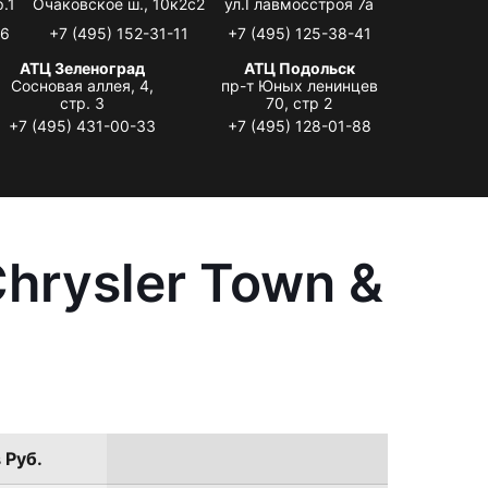
.1
Очаковское ш., 10к2с2
ул.Главмосстроя 7а
06
+7 (495) 152-31-11
+7 (495) 125-38-41
АТЦ Зеленоград
АТЦ Подольск
Сосновая аллея, 4,
пр-т Юных ленинцев
стр. 3
70, стр 2
+7 (495) 431-00-33
+7 (495) 128-01-88
hrysler Town &
 Руб.