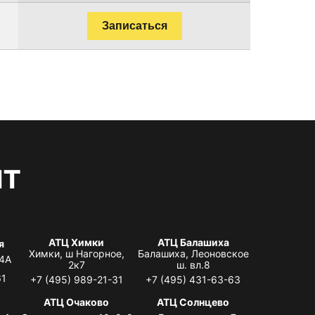
Записаться
нт
АТЦ Химки
АТЦ Балашиха
я
Химки, ш Нагорное,
Балашиха, Леоновское
 4А
2к7
ш. вл.8
61
+7 (495) 989-21-31
+7 (495) 431-63-63
я
АТЦ Очаково
АТЦ Солнцево