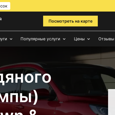
исок
й
Посмотреть на карте
луги
Популярные услуги
Цены
Отзывы
дяного
омпы)