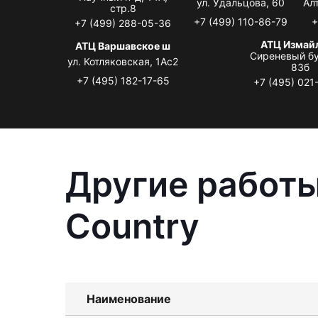
ул. Удальцова, 60
Ал
стр.8
+7 (499) 110-86-79
+
+7 (499) 288-05-36
АТЦ Измай
АТЦ Варшавское ш
Сиреневый бу
ул. Котляковская, 1Ас2
83б
+7 (495) 182-17-65
+7 (495) 021
Другие работы
Country
Наименование