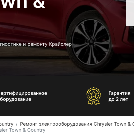
own &
гностике и ремонту Крайслер
Сертифицированное
Гарантия
борудование
до 2 лет
ountry
Ремонт электрооборудования Chrysler Town & 
ler Town & Country