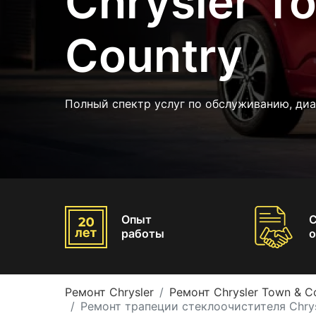
Chrysler T
Country
Полный спектр услуг по обслуживанию, диа
Опыт
работы
о
Ремонт Chrysler
Ремонт Chrysler Town & C
Ремонт трапеции стеклоочистителя Chrys