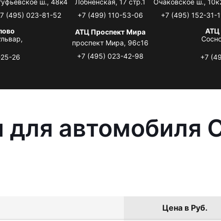
туфьевское ш., 48к4
Лобненская, 17 стр.1
Очаковское ш., 10к
7 (495) 023-81-52
+7 (499) 110-53-06
+7 (495) 152-31-1
лово
АТЦ
АТЦ Проспект Мира
львар,
Сосно
проспект Мира, 96с16
+7 (495) 023-42-98
-25-26
+7 (4
 для автомобиля C
Цена в Руб.