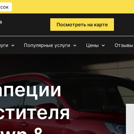
исок
й
Посмотреть на карте
луги
Популярные услуги
Цены
Отзывы
апеции
стителя