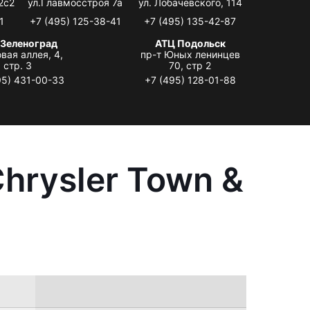
2с2
ул.Главмосстроя 7а
ул. Лобачевского, 114
1
+7 (495) 125-38-41
+7 (495) 135-42-87
 Зеленоград
АТЦ Подольск
вая аллея, 4,
пр-т Юных ленинцев
стр. 3
70, стр 2
95) 431-00-33
+7 (495) 128-01-88
hrysler Town &