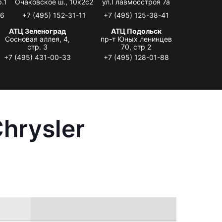
.1
Очаковское ш., 10к2с2
ул.Главмосстроя 7а
06
+7 (495) 152-31-11
+7 (495) 125-38-41
АТЦ Зеленоград
АТЦ Подольск
Сосновая аллея, 4,
пр-т Юных ленинцев
стр. 3
70, стр 2
+7 (495) 431-00-33
+7 (495) 128-01-88
hrysler