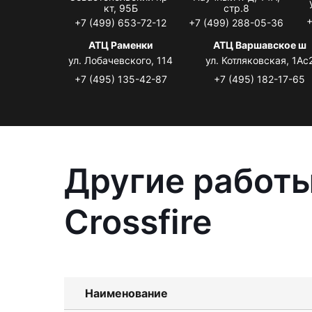
кт, 95Б
стр.8
+
+7 (499) 653-72-12
+7 (499) 288-05-36
АТЦ Раменки
АТЦ Варшавское ш
ул. Лобачевского, 114
ул. Котляковская, 1Ас
+7 (495) 135-42-87
+7 (495) 182-17-65
Другие работы
Crossfire
Наименование