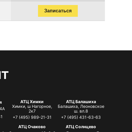
Записаться
нт
АТЦ Химки
АТЦ Балашиха
я
Химки, ш Нагорное,
Балашиха, Леоновское
 4А
2к7
ш. вл.8
61
+7 (495) 989-21-31
+7 (495) 431-63-63
я
АТЦ Очаково
АТЦ Солнцево