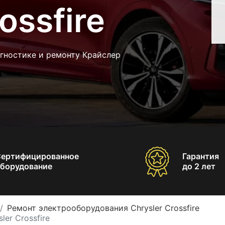
ossfire
гностике и ремонту Крайслер
Сертифицированное
Гарантия
борудование
до 2 лет
Ремонт электрооборудования Chrysler Crossfire
er Crossfire