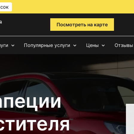
исок
й
Посмотреть на карте
луги
Популярные услуги
Цены
Отзывы
апеции
стителя