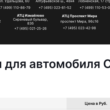
ул. Удальцова, 60
Алтуфьевское ш., 48к4
Лобненская, 17 стр
7 (499) 110-86-79
+7 (495) 023-81-52
+7 (499) 110-53-
АТЦ Измайлово
АТЦ Проспект Мира
Сиреневый бульвар,
2
проспект Мира, 96с16
83б
+7 (495) 023-42-98
+7 (495) 021-25-26
 для автомобиля C
Цена в Руб.