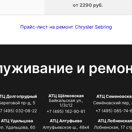
от 2290 руб.
Прайс-лист на ремонт Chrysler Sebring
луживание и ремо
АТЦ Щёлковская
ТЦ Долгопрудный
АТЦ Семеновска
Байкальская ул.,
Береговой пр-д, 5
Семёновский пер,
1/3с12
7 (495) 032-08-22
+7 (495) 085-74-
+7 (495) 162-90-81
АТЦ Удальцова
АТЦ Алтуфьево
АТЦ Лобненска
ул. Удальцова, 60
Алтуфьевское ш., 48к4
Лобненская, 17 стр