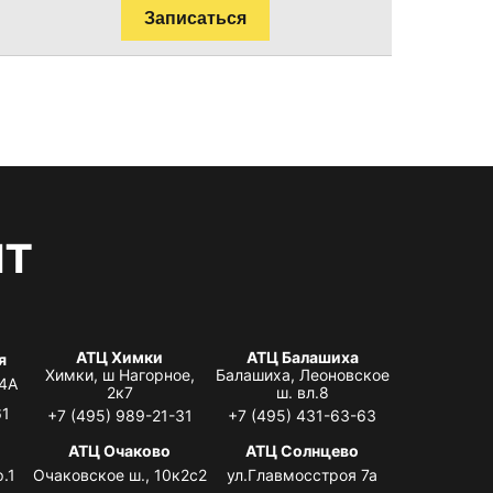
Записаться
нт
АТЦ Химки
АТЦ Балашиха
я
Химки, ш Нагорное,
Балашиха, Леоновское
 4А
2к7
ш. вл.8
61
+7 (495) 989-21-31
+7 (495) 431-63-63
я
АТЦ Очаково
АТЦ Солнцево
.1
Очаковское ш., 10к2с2
ул.Главмосстроя 7а