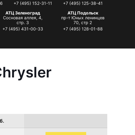
06
+7 (495) 152-31-11
+7 (495) 125-38-41
АТЦ Зеленоград
АТЦ Подольск
Сосновая аллея, 4,
пр-т Юных ленинцев
стр. 3
70, стр 2
+7 (495) 431-00-33
+7 (495) 128-01-88
hrysler
б.