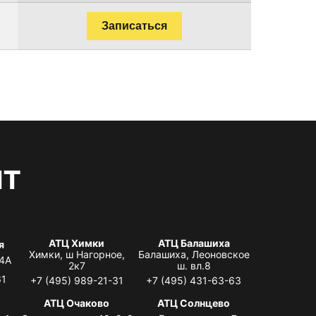
Записаться
нт
АТЦ Химки
АТЦ Балашиха
я
Химки, ш Нагорное,
Балашиха, Леоновское
 4А
2к7
ш. вл.8
61
+7 (495) 989-21-31
+7 (495) 431-63-63
я
АТЦ Очаково
АТЦ Солнцево