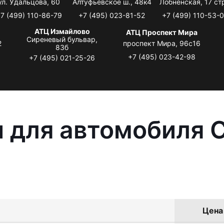
ул. Удальцова, 60
Алтуфьевское ш., 48к4
Лобненская, 17 стр
7 (499) 110-86-79
+7 (495) 023-81-52
+7 (499) 110-53-
АТЦ Измайлово
АТЦ Проспект Мира
Сиреневый бульвар,
2
проспект Мира, 96с16
83б
+7 (495) 023-42-98
+7 (495) 021-25-26
 для автомобиля C
Цена 