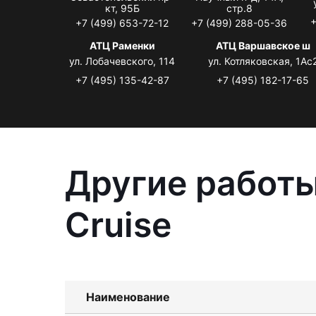
кт, 95Б
стр.8
+
+7 (499) 653-72-12
+7 (499) 288-05-36
АТЦ Раменки
АТЦ Варшавское ш
ул. Лобачевского, 114
ул. Котляковская, 1Ас
+7 (495) 135-42-87
+7 (495) 182-17-65
Другие работы
Cruise
Наименование