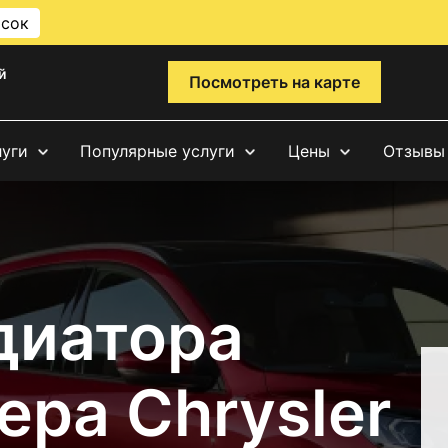
исок
й
Посмотреть на карте
луги
Популярные услуги
Цены
Отзывы
диатора
ра Chrysler