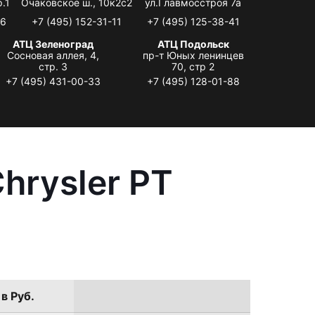
.1
Очаковское ш., 10к2с2
ул.Главмосстроя 7а
06
+7 (495) 152-31-11
+7 (495) 125-38-41
АТЦ Зеленоград
АТЦ Подольск
Сосновая аллея, 4,
пр-т Юных ленинцев
стр. 3
70, стр 2
+7 (495) 431-00-33
+7 (495) 128-01-88
hrysler PT
в Руб.