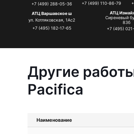
+7 (499) 110-86-79
+
+7 (499) 288-05-36
АТЦ Измай
АТЦ Варшавское ш
Сиреневый бу
ул. Котляковская, 1Ас2
83б
+7 (495) 182-17-65
+7 (495) 021
Другие работы
Pacifica
Наименование