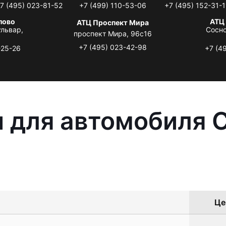
7 (495) 023-81-52
+7 (499) 110-53-06
+7 (495) 152-31-1
лово
АТЦ
АТЦ Проспект Мира
львар,
Сосно
проспект Мира, 96с16
+7 (495) 023-42-98
-25-26
+7 (4
 для автомобиля C
Це