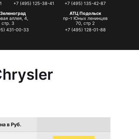
1
+7 (495) 125-38-41
+7 (495) 135-42-87
 Зеленоград
АТЦ Подольск
вая аллея, 4,
пр-т Юных ленинцев
стр. 3
70, стр 2
95) 431-00-33
+7 (495) 128-01-88
hrysler
на в Руб.