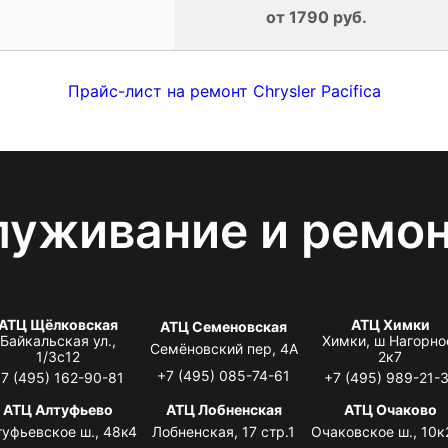
от 1790 руб.
Прайс-лист на ремонт Chrysler Pacifica
луживание и ремо
АТЦ Щёлковская
АТЦ Химки
АТЦ Семеновская
Байкальская ул.,
Химки, ш Нагорно
Семёновский пер, 4А
1/3с12
2к7
+7 (495) 085-74-61
7 (495) 162-90-81
+7 (495) 989-21-
АТЦ Алтуфьево
АТЦ Лобненская
АТЦ Очаково
туфьевское ш., 48к4
Лобненская, 17 стр.1
Очаковское ш., 10к