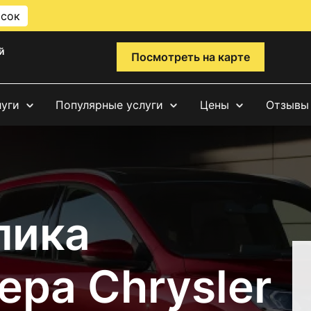
исок
й
Посмотреть на карте
луги
Популярные услуги
Цены
Отзывы
лика
ра Chrysler