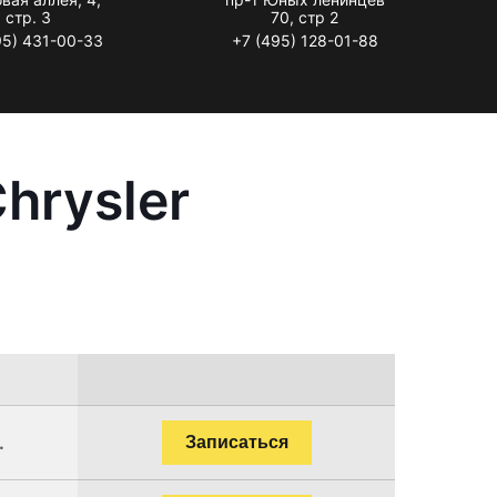
стр. 3
70, стр 2
95) 431-00-33
+7 (495) 128-01-88
hrysler
.
Записаться