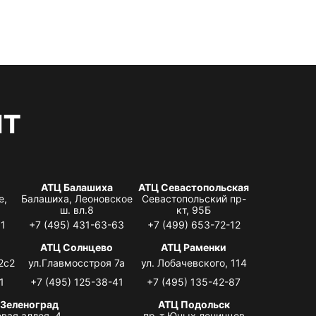
нт
АТЦ Балашиха
АТЦ Севастопольская
е,
Балашиха, Леоновское
Севастопольский пр-
ш. вл.8
кт, 95Б
31
+7 (495) 431-63-63
+7 (499) 653-72-12
АТЦ Солнцево
АТЦ Раменки
2с2
ул.Главмосстроя 7а
ул. Лобачевского, 114
1
+7 (495) 125-38-41
+7 (495) 135-42-87
 Зеленоград
АТЦ Подольск
вая аллея, 4,
пр-т Юных ленинцев