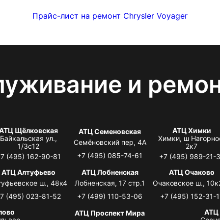
Прайс-лист на ремонт Chrysler Voyager
луживание и ремо
АТЦ Щёлковская
АТЦ Химки
АТЦ Семеновская
Байкальская ул.,
Химки, ш Нагорно
Семёновский пер, 4А
1/3с12
2к7
+7 (495) 085-74-61
7 (495) 162-90-81
+7 (495) 989-21-
АТЦ Алтуфьево
АТЦ Лобненская
АТЦ Очаково
туфьевское ш., 48к4
Лобненская, 17 стр.1
Очаковское ш., 10к
7 (495) 023-81-52
+7 (499) 110-53-06
+7 (495) 152-31-1
лово
АТЦ
АТЦ Проспект Мира
львар,
Сосно