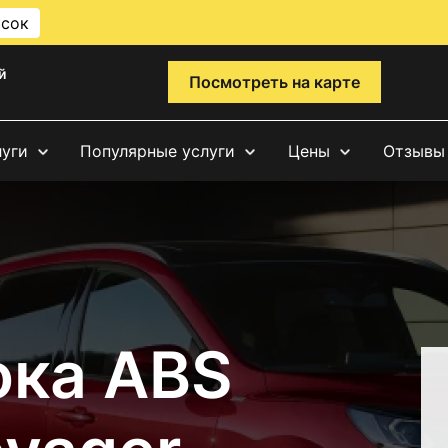
исок
й
Посмотреть на карте
луги
Популярные услуги
Цены
Отзывы
ока ABS