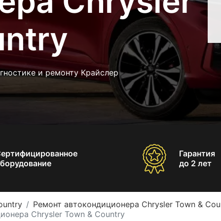
ра Chrysler
ntry
гностике и ремонту Крайслер
Сертифицированное
Гарантия
борудование
до 2 лет
ountry
Ремонт автокондиционера Chrysler Town & Cou
онера Chrysler Town & Country