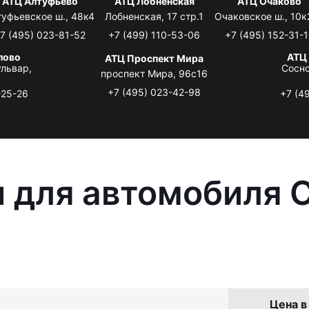
АТЦ Алтуфьево
АТЦ Лобненская
АТЦ Очаково
туфьевское ш., 48к4
Лобненская, 17 стр.1
Очаковское ш., 10к
7 (495) 023-81-52
+7 (499) 110-53-06
+7 (495) 152-31-1
лово
АТЦ
АТЦ Проспект Мира
львар,
Сосно
проспект Мира, 96с16
+7 (495) 023-42-98
-25-26
+7 (4
 для автомобиля C
Цена в