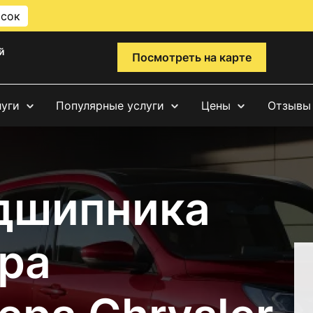
исок
й
Посмотреть на карте
луги
Популярные услуги
Цены
Отзывы
дшипника
ра