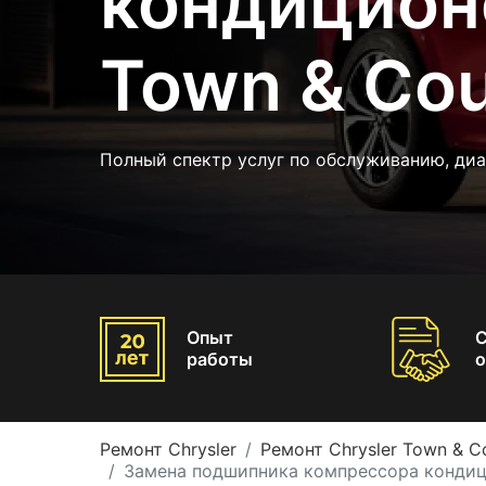
кондиционе
Town & Cou
Полный спектр услуг по обслуживанию, диа
Опыт
работы
о
Ремонт Chrysler
Ремонт Chrysler Town & C
Замена подшипника компрессора кондици