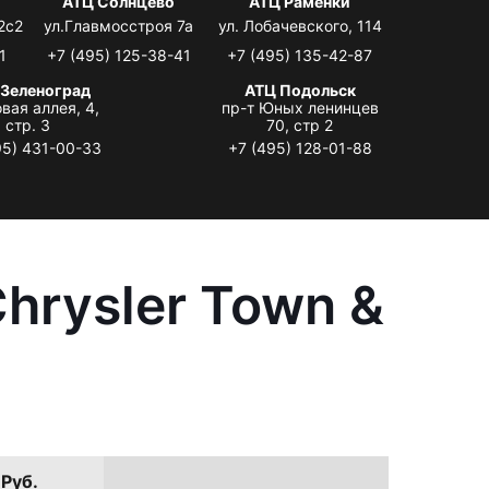
АТЦ Солнцево
АТЦ Раменки
2с2
ул.Главмосстроя 7а
ул. Лобачевского, 114
1
+7 (495) 125-38-41
+7 (495) 135-42-87
 Зеленоград
АТЦ Подольск
вая аллея, 4,
пр-т Юных ленинцев
стр. 3
70, стр 2
95) 431-00-33
+7 (495) 128-01-88
hrysler Town &
 Руб.