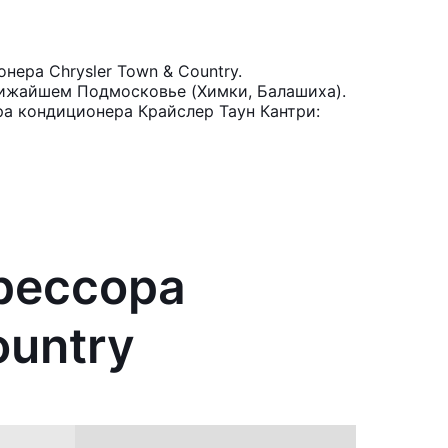
ера Chrysler Town & Country.
лижайшем Подмосковье (Химки, Балашиха).
ра кондиционера Крайслер Таун Кантри:
рессора
ountry
.