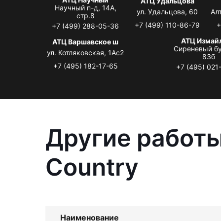
АТЦ Удальцова
Научный п-д, 14А,
ул. Удальцова, 60
Ал
стр.8
+7 (499) 110-86-79
+
+7 (499) 288-05-36
АТЦ Измай
АТЦ Варшавское ш
Сиреневый бу
ул. Котляковская, 1Ас2
83б
+7 (495) 182-17-65
+7 (495) 021
Другие работы
Country
Наименование