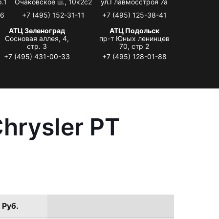
.1
Очаковское ш., 10к2с2
ул.Главмосстроя 7а
06
+7 (495) 152-31-11
+7 (495) 125-38-41
АТЦ Зеленоград
АТЦ Подольск
Сосновая аллея, 4,
пр-т Юных ленинцев
стр. 3
70, стр 2
+7 (495) 431-00-33
+7 (495) 128-01-88
hrysler PT
 Руб.