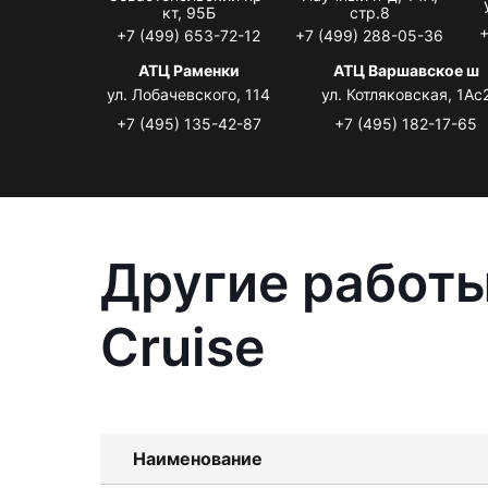
кт, 95Б
стр.8
+
+7 (499) 653-72-12
+7 (499) 288-05-36
АТЦ Раменки
АТЦ Варшавское ш
ул. Лобачевского, 114
ул. Котляковская, 1Ас
+7 (495) 135-42-87
+7 (495) 182-17-65
Другие работы
Cruise
Наименование