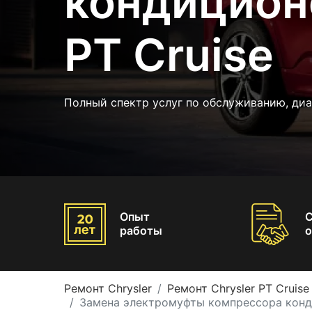
кондиционе
PT Cruise
Полный спектр услуг по обслуживанию, диа
Опыт
работы
о
Ремонт Chrysler
Ремонт Chrysler PT Cruise
Замена электромуфты компрессора конди