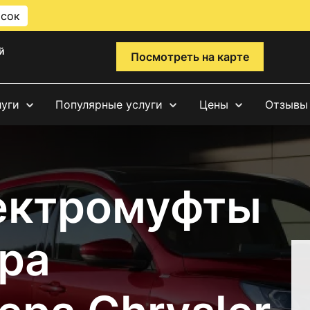
исок
й
Посмотреть на карте
луги
Популярные услуги
Цены
Отзывы
ектромуфты
ра