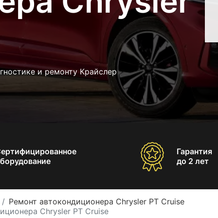
ра Chrysler
гностике и ремонту Крайслер
Сертифицированное
Гарантия
борудование
до 2 лет
Ремонт автокондиционера Chrysler PT Cruise
ционера Chrysler PT Cruise