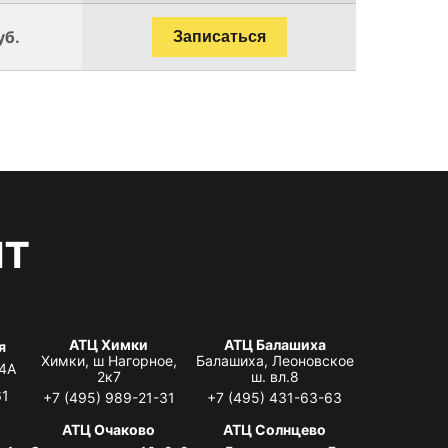
уб.
Записаться
нт
АТЦ Химки
АТЦ Балашиха
я
Химки, ш Нагорное,
Балашиха, Леоновское
 4А
2к7
ш. вл.8
61
+7 (495) 989-21-31
+7 (495) 431-63-63
я
АТЦ Очаково
АТЦ Солнцево