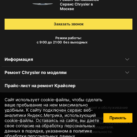
Сервис Chrysler в
Москве
Заказать звонок
Режим работы:
с 9:00 до 21:00
без выходных
Информация
Ремонт Chrysler по моделям
Прайс-лист на ремонт Крайслер
Сайт использует cookie-файлы, чтобы сделать
ваше пребывание на нем максимально
© 2010-2026
Сервис Chrysler в Москве – ремонт и обслуживание
удобным. К cайту подключен сервис веб-
автомобилей
аналитики Яндекс.Метрика, использующий
Принять
Использование товарного знака и логотипов бренда происходит
cookie-файлы
. Оставаясь на сайте, вы даете
исключительно в информационных целях не является нарушением и
свое
согласие на обработку персональных
не требует получения согласия правообладателя.
данных
в порядке, указанном в
политике
Защита данных и политика конфиденциальности.
обработки персональных данных