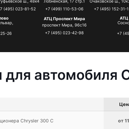
туфьевское ш., 48к4
Лобненская, 17 стр.1
Очаковское ш., 10к
7 (495) 023-81-52
+7 (499) 110-53-06
+7 (495) 152-31-1
лово
АТЦ
АТЦ Проспект Мира
львар,
Сосно
проспект Мира, 96с16
+7 (495) 023-42-98
-25-26
+7 (4
 для автомобиля C
Цена
ионера Chrysler 300 C
от 1