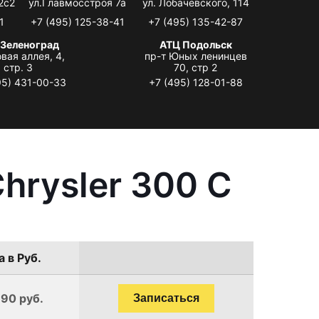
2с2
ул.Главмосстроя 7а
ул. Лобачевского, 114
1
+7 (495) 125-38-41
+7 (495) 135-42-87
 Зеленоград
АТЦ Подольск
вая аллея, 4,
пр-т Юных ленинцев
стр. 3
70, стр 2
95) 431-00-33
+7 (495) 128-01-88
hrysler 300 C
 в Руб.
190 руб.
Записаться