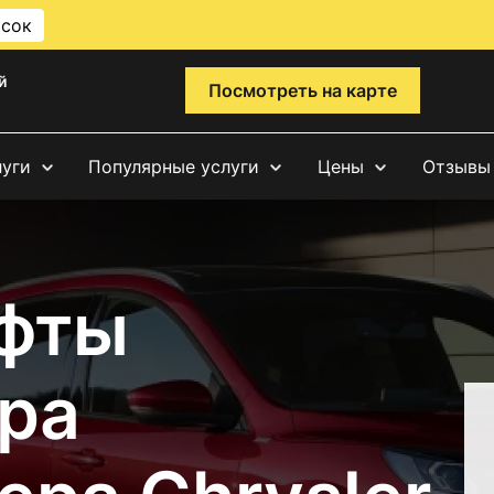
исок
й
Посмотреть на карте
луги
Популярные услуги
Цены
Отзывы
фты
ра