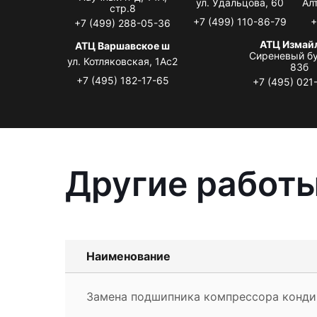
ул. Удальцова, 60
Ал
стр.8
+7 (499) 110-86-79
+
+7 (499) 288-05-36
АТЦ Измай
АТЦ Варшавское ш
Сиреневый бу
ул. Котляковская, 1Ас2
83б
+7 (495) 182-17-65
+7 (495) 021
Другие работы
Наименование
Замена подшипника компрессора кондиц